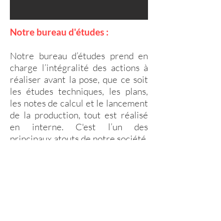
Notre bureau d'études :
Notre bureau d’études prend en
charge l’intégralité des actions à
réaliser avant la pose, que ce soit
les études techniques, les plans,
les notes de calcul et le lancement
de la production, tout est réalisé
en interne. C'est l’un des
principaux atouts de notre société.
Le bureau d'études est composé
d'un conducteur de travaux, d'un
métreur et de 2 dessinateurs, un
pour l'aluminium et un pour
l'acier.